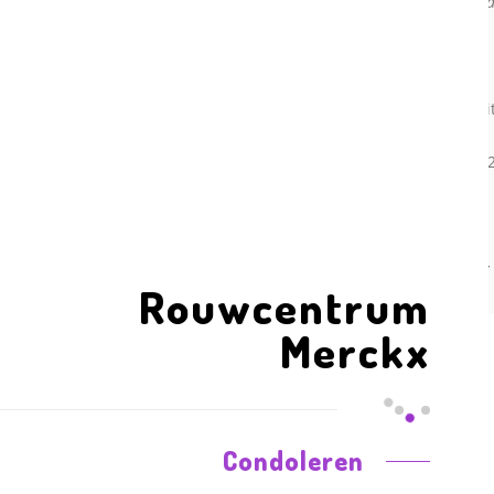
echtgenote v
De uitvaartl
heeft plaats
op dinsdag 2
Hieronder 
Rouwcentrum
Merckx
Condoleren