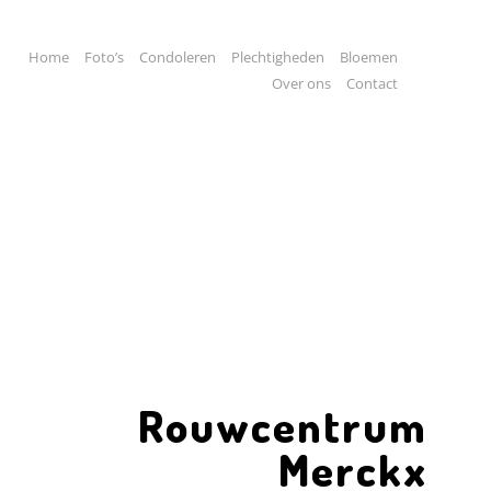
Home
Foto’s
Condoleren
Plechtigheden
Bloemen
Over ons
Contact
Rouwcentrum
Merckx